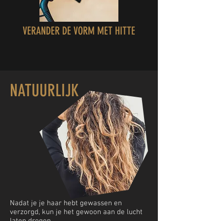
VERANDER DE VORM MET HITTE
NATUURLIJK
Nadat je je haar hebt gewassen en
verzorgd, kun je het gewoon aan de lucht