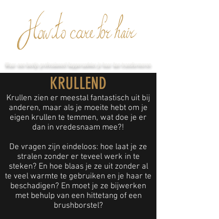
Waar een beetje professioneel kappersadvies je haar kan transformeren
KRULLEND
Krullen zien er meestal fantastisch uit bij
anderen, maar als je moeite hebt om je
eigen krullen te temmen, wat doe je er
dan in vredesnaam mee?!
De vragen zijn eindeloos: hoe laat je ze
stralen zonder er teveel werk in te
steken? En hoe blaas je ze uit zonder al
te veel warmte te gebruiken en je haar te
beschadigen? En moet je ze bijwerken
met behulp van een hittetang of een
brushborstel?