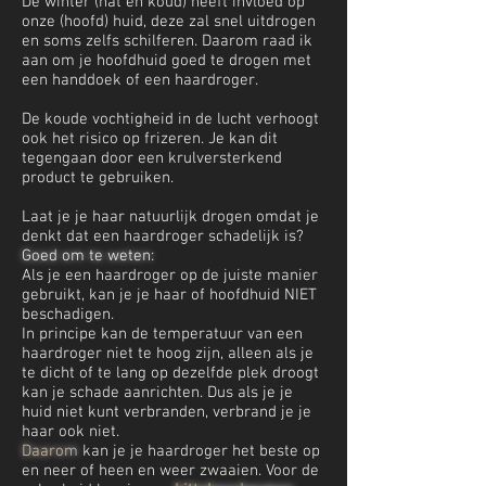
De winter (nat en koud) heeft invloed op
onze (hoofd) huid, deze zal snel uitdrogen
en soms zelfs schilferen. Daarom raad ik
aan om je hoofdhuid goed te drogen met
een handdoek of een haardroger.
De koude vochtigheid in de lucht verhoogt
ook het risico op frizeren. Je kan dit
tegengaan door een krulversterkend
product te gebruiken.
Laat je je haar natuurlijk drogen omdat je
denkt dat een haardroger schadelijk is?
Goed om te weten:
Als je een haardroger op de juiste manier
gebruikt, kan je je haar of hoofdhuid NIET
beschadigen.
In principe kan de temperatuur van een
haardroger niet te hoog zijn, alleen als je
te dicht of te lang op dezelfde plek droogt
kan je schade aanrichten. Dus als je je
huid niet kunt verbranden, verbrand je je
haar ook niet.
Daarom
kan je je haardroger het beste op
en neer of heen en weer zwaaien. Voor de