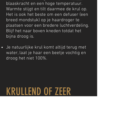
blaaskracht en een hoge temperatuur.
Warmte stijgt en tilt daarmee de krul op.
Het is ook het beste om een defuser (een
breed mondstuk) op je haardroger te
plaatsen voor een bredere luchtverdeling.
Blijf het naar boven kneden totdat het
bijna droog is.
Je natuurlijke krul komt altijd terug met
water, laat je haar een beetje vochtig en
droog het niet 100%.
KRULLEND OF ZEER
STEIL