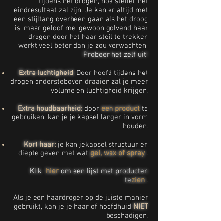
tijdens het drogen, hoe steiler het
eindresultaat zal zijn. Je kan er altijd met
een stijltang overheen gaan als het droog
is, maar geloof me, gewoon golvend haar
drogen door het haar steil te trekken
werkt veel beter dan je zou verwachten!
Probeer het zelf uit!
Extra luchtigheid:
Door hoofd tijdens het
drogen ondersteboven draaien zal je meer
volume en luchtigheid krijgen.
Extra houdbaarheid:
door
een product
te
gebruiken, kan je je kapsel langer in vorm
houden.
Kort haar:
je kan jekapsel structuur en
diepte geven met wat
gel, wax of spray
.
Klik
hier
om een ​​lijst met producten
te
zien
.
Als je een haardroger op de juiste manier
gebruikt, kan je je haar of hoofdhuid
NIET
beschadigen.